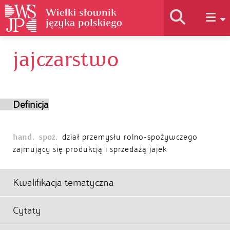
jajczarstwo
Historia słownika
Jak korzystać
Definicja
Podstawy naukowe
hand.
spoż.
dział przemysłu rolno-spożywczego
zajmujący się produkcją i sprzedażą jajek
Autorzy
Kwalifikacja tematyczna
Cytaty