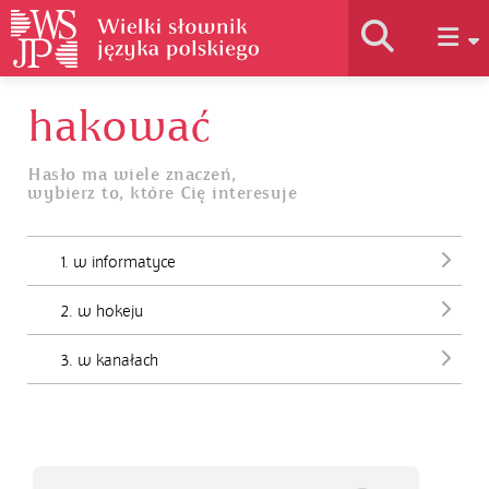
hakować
Historia słownika
Hasło ma wiele znaczeń,
wybierz to, które Cię interesuje
Jak korzystać
1. w informatyce
Podstawy naukowe
2. w hokeju
Autorzy
3. w kanałach