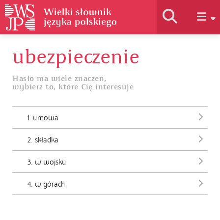
ubezpieczenie
Historia słownika
Hasło ma wiele znaczeń,
wybierz to, które Cię interesuje
Jak korzystać
1. umowa
Podstawy naukowe
2. składka
Autorzy
3. w wojsku
4. w górach