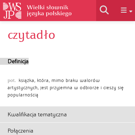
czytadło
Historia słownika
Jak korzystać
Definicja
Podstawy naukowe
pot.
książka, która, mimo braku walorów
artystycznych, jest przyjemna w odbiorze i cieszy się
popularnością
Autorzy
Kwalifikacja tematyczna
Połączenia