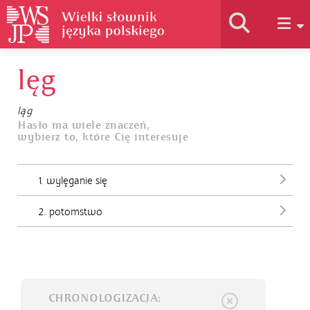
lęg
Historia słownika
ląg
Jak korzystać
Hasło ma wiele znaczeń,
wybierz to, które Cię interesuje
Podstawy naukowe
1. wylęganie się
2. potomstwo
Autorzy
CHRONOLOGIZACJA: