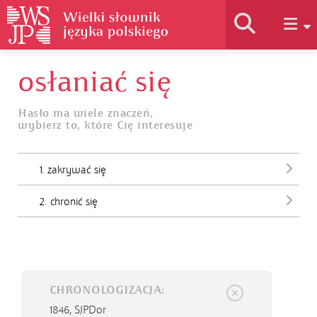
osłaniać się
Historia słownika
Hasło ma wiele znaczeń,
wybierz to, które Cię interesuje
Jak korzystać
1. zakrywać się
Podstawy naukowe
2. chronić się
Autorzy
CHRONOLOGIZACJA:
1846,
SJPDor