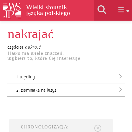
nakrajać
Historia słownika
częściej
nakroić
Jak korzystać
Hasło ma wiele znaczeń,
wybierz to, które Cię interesuje
Podstawy naukowe
1. wędliny
2. ziemniaka na krzyż
Autorzy
CHRONOLOGIZACJA: