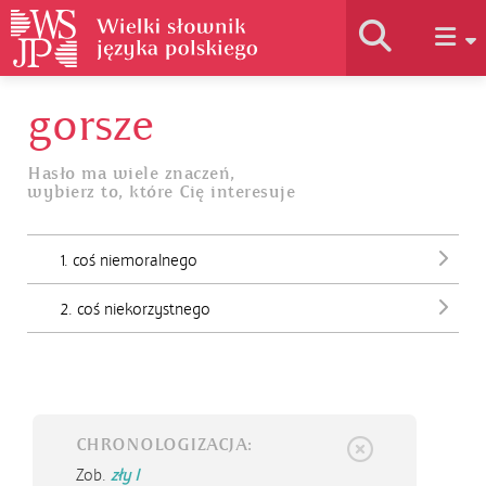
gorsze
Historia słownika
Hasło ma wiele znaczeń,
wybierz to, które Cię interesuje
Jak korzystać
1. coś niemoralnego
Podstawy naukowe
2. coś niekorzystnego
Autorzy
CHRONOLOGIZACJA:
Zob.
zły I