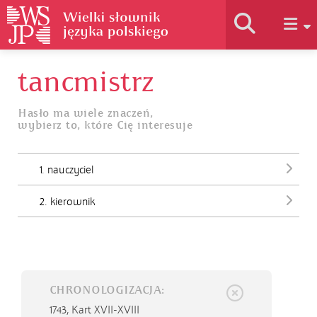
tancmistrz
Historia słownika
Hasło ma wiele znaczeń,
wybierz to, które Cię interesuje
Jak korzystać
1. nauczyciel
Podstawy naukowe
2. kierownik
Autorzy
CHRONOLOGIZACJA:
1743,
Kart XVII-XVIII