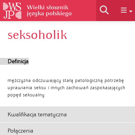
seksoholik
Historia słownika
Jak korzystać
Definicja
Podstawy naukowe
mężczyzna odczuwający stałą patologiczną potrzebę
uprawiania seksu i innych zachowań zaspokajających
popęd seksualny
Autorzy
Kwalifikacja tematyczna
Połączenia