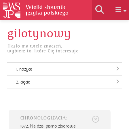
gilotynowy
Historia słownika
Hasło ma wiele znaczeń,
wybierz to, które Cię interesuje
Jak korzystać
1. nożyce
Podstawy naukowe
2. cięcie
Autorzy
CHRONOLOGIZACJA:
1872,
Na dziś: pismo zbiorowe