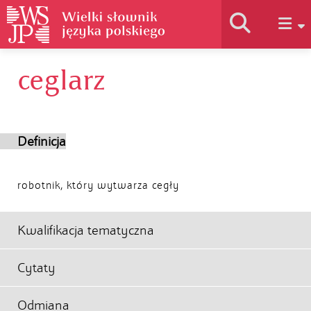
ceglarz
Historia słownika
Jak korzystać
Definicja
Podstawy naukowe
robotnik, który wytwarza cegły
Autorzy
Kwalifikacja tematyczna
Cytaty
Odmiana