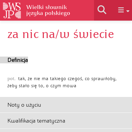
za nic na/w świecie
Historia słownika
Jak korzystać
Definicja
Podstawy naukowe
pot.
tak, że nie ma takiego czegoś, co sprawiłoby,
żeby stało się to, o czym mowa
Autorzy
Noty o użyciu
Kwalifikacja tematyczna