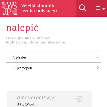
nalepić
Historia słownika
Hasło ma wiele znaczeń,
wybierz to, które Cię interesuje
Jak korzystać
1. plaster
Podstawy naukowe
2. pierogów
Autorzy
CHRONOLOGIZACJA:
1564,
SPXVI