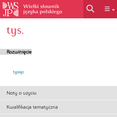
tys.
Historia słownika
Jak korzystać
Rozwinięcie
Podstawy naukowe
tysiąc
Autorzy
Noty o użyciu
Kwalifikacja tematyczna