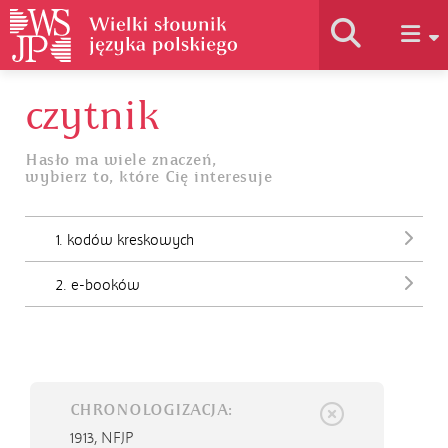
czytnik
Historia słownika
Hasło ma wiele znaczeń,
wybierz to, które Cię interesuje
Jak korzystać
1. kodów kreskowych
Podstawy naukowe
2. e-booków
Autorzy
CHRONOLOGIZACJA:
1913,
NFJP