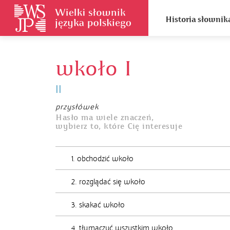
Historia słownik
wkoło I
II
przysłówek
Hasło ma wiele znaczeń,
wybierz to, które Cię interesuje
1. obchodzić wkoło
2. rozglądać się wkoło
3. skakać wkoło
4. tłumaczyć wszystkim wkoło