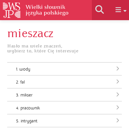
mieszacz
Historia słownika
Hasło ma wiele znaczeń,
wybierz to, które Cię interesuje
Jak korzystać
1. wody
Podstawy naukowe
2. fal
Autorzy
3. mikser
4. pracownik
5. intrygant