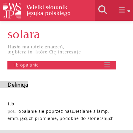
solara
Historia słownika
Hasło ma wiele znaczeń,
wybierz to, które Cię interesuje
Jak korzystać
1.b opalanie
Podstawy naukowe
Definicja
Autorzy
1.b
pot.
opalanie się poprzez naświetlanie z lamp,
emitujących promienie, podobne do słonecznych