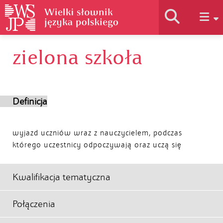
zielona szkoła
Historia słownika
Jak korzystać
Definicja
Podstawy naukowe
wyjazd uczniów wraz z nauczycielem, podczas
którego uczestnicy odpoczywają oraz uczą się
Autorzy
Kwalifikacja tematyczna
Połączenia