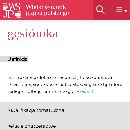
gęsiówka
Historia słownika
Jak korzystać
Definicja
Podstawy naukowe
bot.
roślina ozdobna o zielonych, łopatkowatych
liściach, mająca zebrane w kwiatostany kwiaty koloru
białego, żółtego lub różowego;
Arabis L.
Autorzy
Kwalifikacja tematyczna
Relacje znaczeniowe