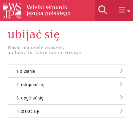
ubijać się
Historia słownika
Hasło ma wiele znaczeń,
wybierz to, które Cię interesuje
Jak korzystać
1. o pianie
Podstawy naukowe
2. odrywać się
Autorzy
3. upychać się
4. starać się