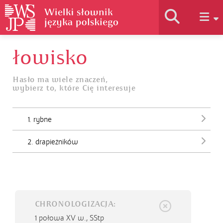
łowisko
Historia słownika
Hasło ma wiele znaczeń,
wybierz to, które Cię interesuje
Jak korzystać
1. rybne
Podstawy naukowe
2. drapieżników
Autorzy
CHRONOLOGIZACJA:
1 połowa XV w.,
SStp