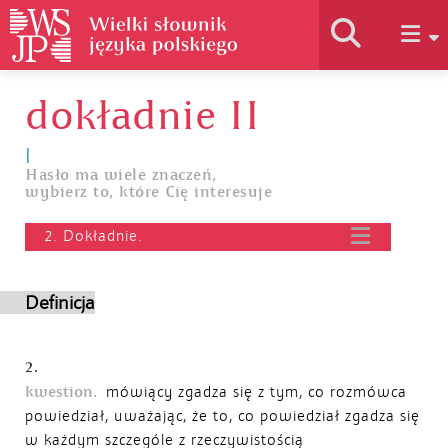
dokładnie II
Historia słownika
I
Hasło ma wiele znaczeń,
Jak korzystać
wybierz to, które Cię interesuje
2. Dokładnie.
Podstawy naukowe
Definicja
Autorzy
2.
kwestion.
mówiący zgadza się z tym, co rozmówca
powiedział, uważając, że to, co powiedział zgadza się
w każdym szczególe z rzeczywistością