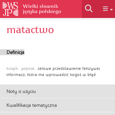
matactwo
Historia słownika
Jak korzystać
Definicja
Podstawy naukowe
książk.
pejorat.
celowe przedstawienie fałszywej
informacji, która ma wprowadzić kogoś w błąd
Autorzy
Noty o użyciu
Kwalifikacja tematyczna