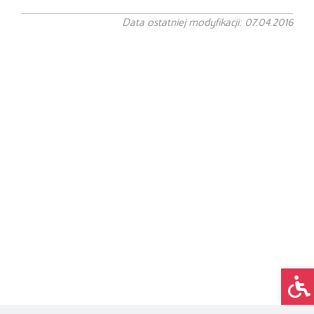
Data ostatniej modyfikacji: 07.04.2016
Op