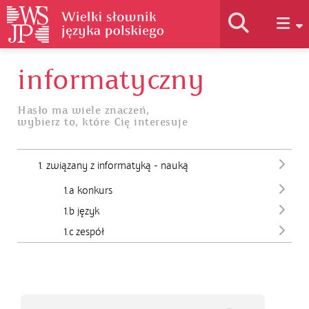
informatyczny
Historia słownika
Hasło ma wiele znaczeń,
wybierz to, które Cię interesuje
Jak korzystać
1. związany z informatyką - nauką
Podstawy naukowe
1.a konkurs
1.b język
Autorzy
1.c zespół