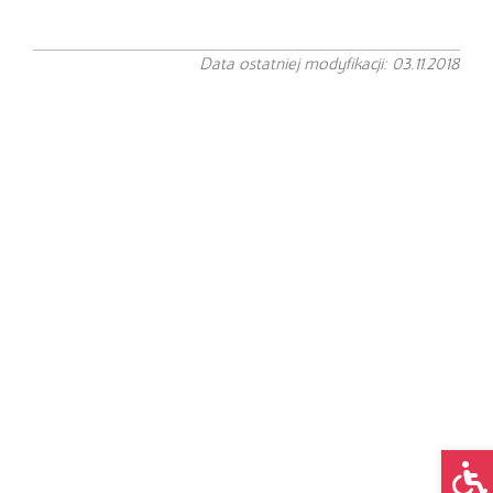
Data ostatniej modyfikacji: 03.11.2018
Op