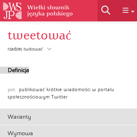
tweetować
Historia słownika
rzadziej
twitować
Jak korzystać
Definicja
Podstawy naukowe
pot.
publikować krótkie wiadomości w portalu
społecznościowym Twitter
Autorzy
Warianty
Wymowa