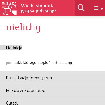
nielichy
Historia słownika
Jak korzystać
Definicja
Podstawy naukowe
pot.
taki, którego stopień jest znaczny
Autorzy
Kwalifikacja tematyczna
Relacje znaczeniowe
Cytaty