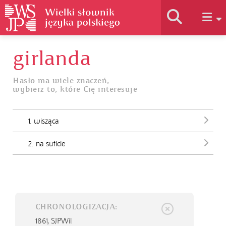
girlanda
Historia słownika
Hasło ma wiele znaczeń,
wybierz to, które Cię interesuje
Jak korzystać
1. wisząca
Podstawy naukowe
2. na suficie
Autorzy
CHRONOLOGIZACJA:
1861,
SJPWil