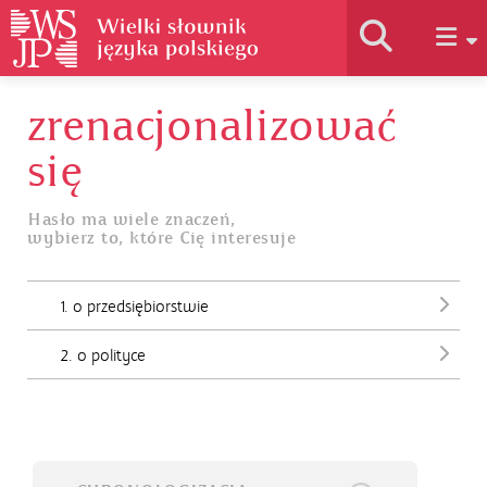
zrenacjonalizować
Historia słownika
się
Jak korzystać
Hasło ma wiele znaczeń,
wybierz to, które Cię interesuje
Podstawy naukowe
1. o przedsiębiorstwie
Autorzy
2. o polityce