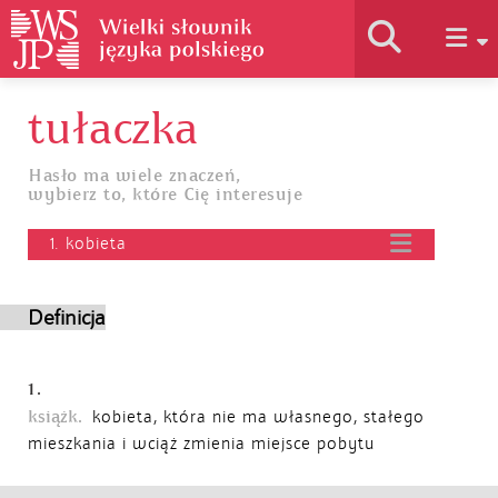
tułaczka
Historia słownika
Hasło ma wiele znaczeń,
wybierz to, które Cię interesuje
Jak korzystać
1. kobieta
Podstawy naukowe
Definicja
Autorzy
1.
książk.
kobieta, która nie ma własnego, stałego
mieszkania i wciąż zmienia miejsce pobytu