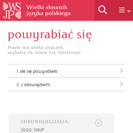
powyrabiać się
Historia słownika
Hasło ma wiele znaczeń,
wybierz to, które Cię interesuje
Jak korzystać
1. ale się powyrabiało
Podstawy naukowe
2. z obowiązkami
Autorzy
CHRONOLOGIZACJA:
2000,
NKJP