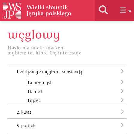
węglowy
Historia słownika
Hasło ma wiele znaczeń,
wybierz to, które Cię interesuje
Jak korzystać
1. związany z węglem - substancją
Podstawy naukowe
1.a przemysł
1.b miał
Autorzy
1.c piec
2. kwas
3. portret