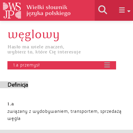
węglowy
Historia słownika
Hasło ma wiele znaczeń,
wybierz to, które Cię interesuje
Jak korzystać
1.a przemysł
Podstawy naukowe
Definicja
Autorzy
1.a
związany z wydobywaniem, transportem, sprzedażą
węgla