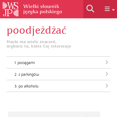
poodjeżdżać
Historia słownika
Hasło ma wiele znaczeń,
wybierz to, które Cię interesuje
Jak korzystać
1. pociągami
Podstawy naukowe
2. z parkingów
Autorzy
3. po alkoholu