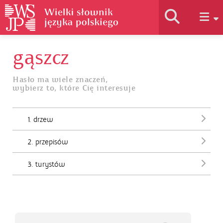
gąszcz
Historia słownika
Hasło ma wiele znaczeń,
wybierz to, które Cię interesuje
Jak korzystać
1. drzew
Podstawy naukowe
2. przepisów
Autorzy
3. turystów