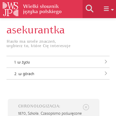
asekurantka
Historia słownika
Hasło ma wiele znaczeń,
wybierz to, które Cię interesuje
Jak korzystać
1. w życiu
Podstawy naukowe
2. w górach
Autorzy
CHRONOLOGIZACJA:
1870,
Szkoła. Czasopismo poświęcone