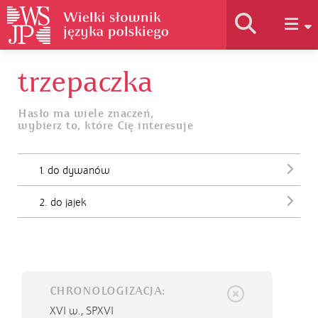
trzepaczka
Historia słownika
Hasło ma wiele znaczeń,
wybierz to, które Cię interesuje
Jak korzystać
1. do dywanów
Podstawy naukowe
2. do jajek
Autorzy
CHRONOLOGIZACJA:
XVI w.,
SPXVI