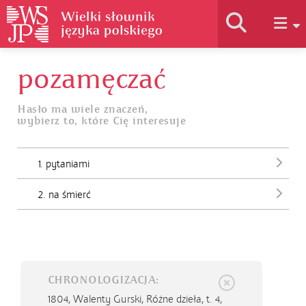
pozamęczać
Historia słownika
Hasło ma wiele znaczeń,
wybierz to, które Cię interesuje
Jak korzystać
1. pytaniami
Podstawy naukowe
2. na śmierć
Autorzy
CHRONOLOGIZACJA:
1804,
Walenty Gurski, Różne dzieła, t. 4,