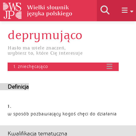
deprymująco
Historia słownika
Hasło ma wiele znaczeń,
wybierz to, które Cię interesuje
Jak korzystać
1. zniechęcająco
Podstawy naukowe
Definicja
Autorzy
1.
w sposób pozbawiający kogoś chęci do działania
Kwalifikacja tematyczna