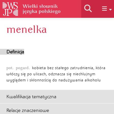
menelka
Historia słownika
Jak korzystać
Definicja
Podstawy naukowe
pot.
pogard.
kobieta bez stałego zatrudnienia, która
włóczy się po ulicach, odznacza się niechlujnym
wyglądem i skłonnością do nadużywania alkoholu
Autorzy
Kwalifikacja tematyczna
Relacje znaczeniowe