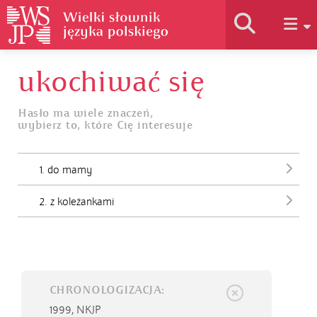
ukochiwać się
Historia słownika
Hasło ma wiele znaczeń,
wybierz to, które Cię interesuje
Jak korzystać
1. do mamy
Podstawy naukowe
2. z koleżankami
Autorzy
CHRONOLOGIZACJA:
1999,
NKJP