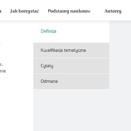
a
Jak korzystać
Podstawy naukowe
Autorzy
Definicja
u
Kwalifikacja tematyczna
u,
Cytaty
nie
Odmiana