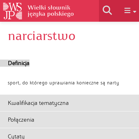
narciarstwo
Historia słownika
Jak korzystać
Definicja
Podstawy naukowe
sport, do którego uprawiania konieczne są narty
Autorzy
Kwalifikacja tematyczna
Połączenia
Cytaty