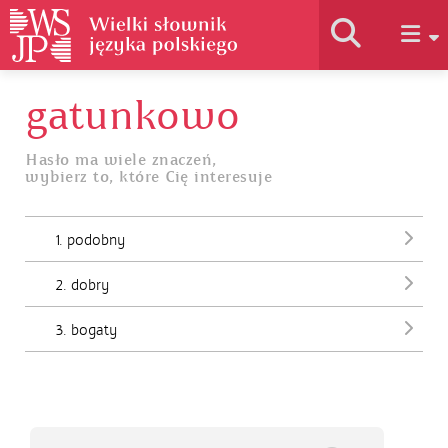
gatunkowo
Historia słownika
Hasło ma wiele znaczeń,
wybierz to, które Cię interesuje
Jak korzystać
1. podobny
Podstawy naukowe
2. dobry
Autorzy
3. bogaty