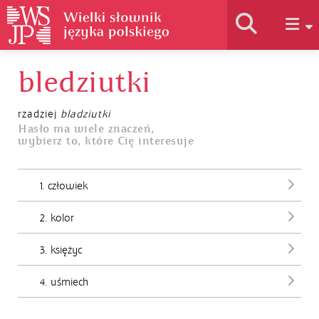
bledziutki
Historia słownika
rzadziej
bladziutki
Jak korzystać
Hasło ma wiele znaczeń,
wybierz to, które Cię interesuje
Podstawy naukowe
1. człowiek
2. kolor
Autorzy
3. księżyc
4. uśmiech