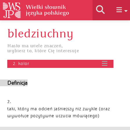
bledziuchny
Historia słownika
Hasło ma wiele znaczeń,
wybierz to, które Cię interesuje
Jak korzystać
2. kolor
Podstawy naukowe
Definicja
Autorzy
2.
taki, który ma odcień jaśniejszy niż zwykle (oraz
wywołuje pozytywne uczucia mówiącego)