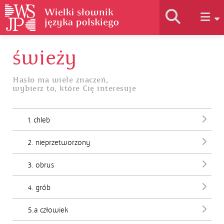
świeży
Historia słownika
Hasło ma wiele znaczeń,
wybierz to, które Cię interesuje
Jak korzystać
1. chleb
Podstawy naukowe
2. nieprzetworzony
Autorzy
3. obrus
4. grób
5.a człowiek