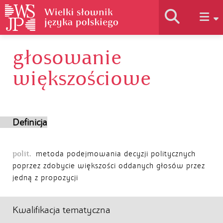
głosowanie
Historia słownika
większościowe
Jak korzystać
Definicja
Podstawy naukowe
polit.
metoda podejmowania decyzji politycznych
Autorzy
poprzez zdobycie większości oddanych głosów przez
jedną z propozycji
Kwalifikacja tematyczna