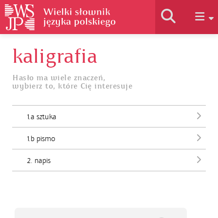
kaligrafia
Historia słownika
Hasło ma wiele znaczeń,
wybierz to, które Cię interesuje
Jak korzystać
1.a sztuka
Podstawy naukowe
1.b pismo
Autorzy
2. napis